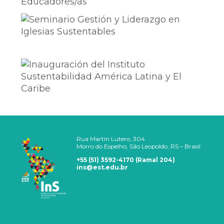
Rua Martin Lutero, 304
Morro do Espelho, São Leopoldo, RS – Brasil
+55 (51) 3592-4170 (Ramal 204)
ins@est.edu.br