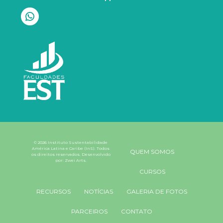
© 2026 Instituto Sustentabilidade
América Latina e Caribe (InS). Todos
QUEM SOMOS
os direitos reservados. Desenvolvido
por:
Zwei Arts
.
CURSOS
RECURSOS
NOTÍCIAS
GALERIA DE FOTOS
PARCEIROS
CONTATO