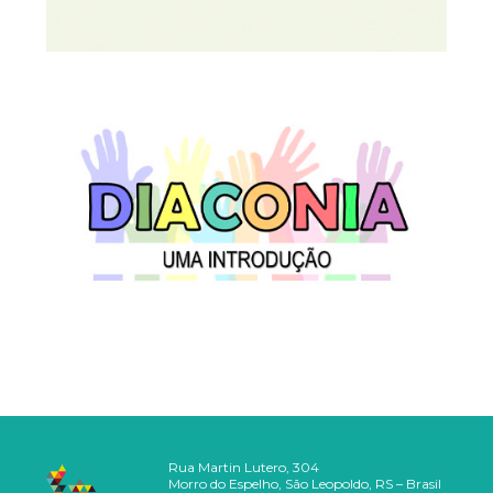
Rua Martin Lutero, 304
Morro do Espelho, São Leopoldo, RS – Brasil