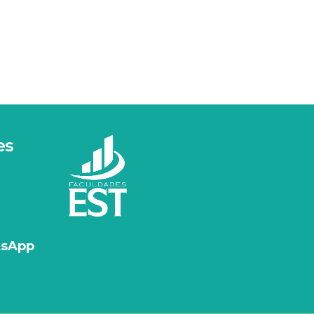
es
tsApp