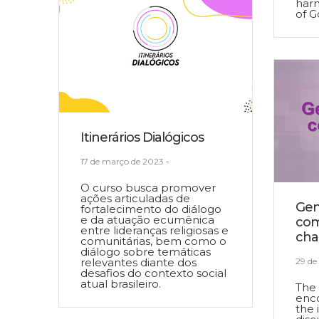
harm
of G
Itinerários Dialógicos
17 de março de 2023
-
O curso busca promover
ações articuladas de
Gen
fortalecimento do diálogo
e da atuação ecumênica
com
entre lideranças religiosas e
chal
comunitárias, bem como o
diálogo sobre temáticas
relevantes diante dos
29 de
desafios do contexto social
atual brasileiro.
The 
enco
the