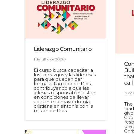
Liderazgo Comunitario
1 de julho de 2026
-
Com
Bui
El curso busca capacitar a
los liderazgos y las lideresas
tha
para que puedan dar
call
forma al llamado de Dios,
contribuyendo a que las
iglesias responsables estén
17 de
en condiciones de llevar
adelante la mayordomía
The 
cristiana en sintonía con la
lead
misión de Dios
give
God’
resp
prep
Chri