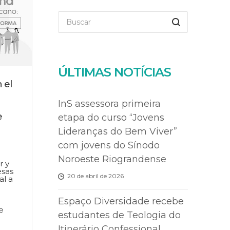
ÚLTIMAS NOTÍCIAS
 el
InS assessora primeira
e
etapa do curso “Jovens
Lideranças do Bem Viver”
com jovens do Sínodo
Noroeste Riograndense
r y
esas
20 de abril de 2026
al a
Espaço Diversidade recebe
e
estudantes de Teologia do
Itinerário Confessional