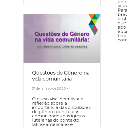
entr
sust
Para
brev
cris
que
apon
equi
trab
comu
Questões de Gênero na
vida comunitária
31 de janeiro de 2020
-
O curso visa incentivar a
reflexão sobre a
importância das discussões
de gênero dentro das
comunidades das igrejas
luteranas do contexto
latino-americano e