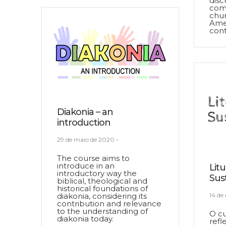
disc
com
chur
Ame
cont
Diakonia – an
introduction
29 de maio de 2020
-
The course aims to
introduce in an
Litu
introductory way the
Sus
biblical, theological and
historical foundations of
diakonia, considering its
14 de
contribution and relevance
to the understanding of
O cu
diakonia today.
refl