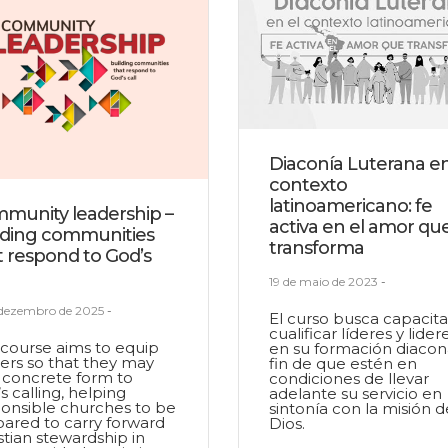
Diaconía Luterana en
contexto
latinoamericano: fe
munity leadership –
activa en el amor qu
lding communities
transforma
t respond to God’s
19 de maio de 2023
-
 dezembro de 2025
-
El curso busca capacita
cualificar líderes y lider
course aims to equip
en su formación diacon
ers so that they may
fin de que estén en
 concrete form to
condiciones de llevar
s calling, helping
adelante su servicio en
onsible churches to be
sintonía con la misión d
ared to carry forward
Dios.
stian stewardship in