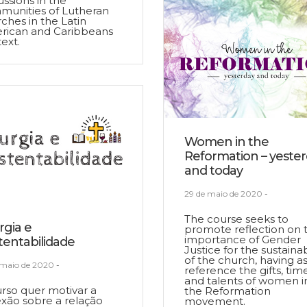
ussions in the
munities of Lutheran
ches in the Latin
rican and Caribbeans
ext.
Women in the
Reformation – yeste
and today
29 de maio de 2020
-
The course seeks to
rgia e
promote reflection on 
importance of Gender
tentabilidade
Justice for the sustainab
of the church, having a
 maio de 2020
-
reference the gifts, tim
and talents of women i
rso quer motivar a
the Reformation
exão sobre a relação
movement.