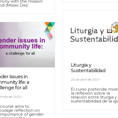
ony with the mission
od (Missio Dei).
Liturgia y
Sustentabilidad
der issues in
20 de abril de 2021
-
munity life: a
lenge for all
El curso pretende moti
la reflexión sobre la
 maio de 2020
-
relación entre liturgia y
sustentabilidad de la igl
course aims to
urage reflection on
 importance of gender