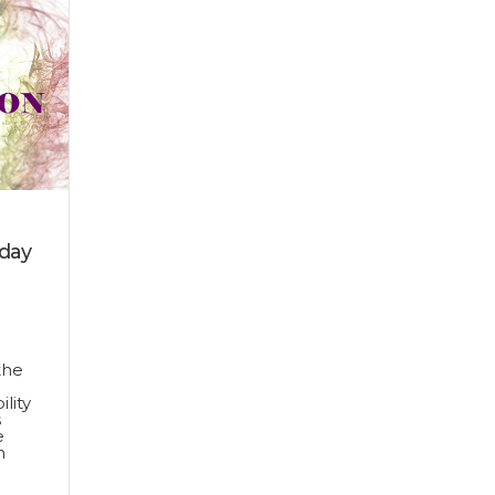
rday
the
ility
s
e
n