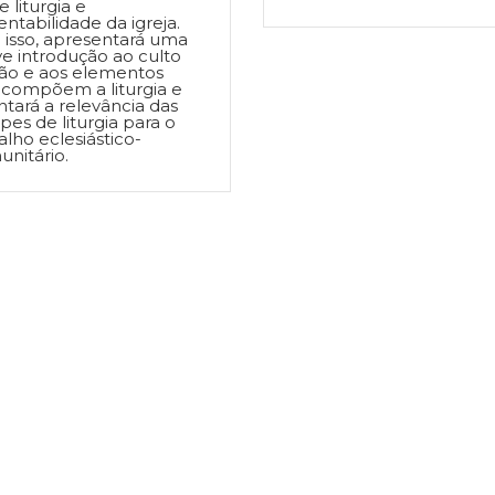
e liturgia e
entabilidade da igreja.
 isso, apresentará uma
e introdução ao culto
tão e aos elementos
 compõem a liturgia e
tará a relevância das
pes de liturgia para o
alho eclesiástico-
nitário.