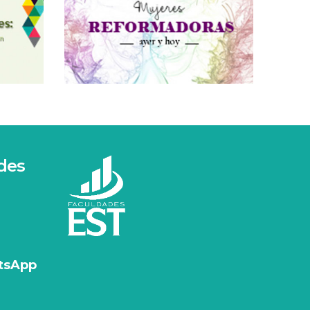
des
tsApp