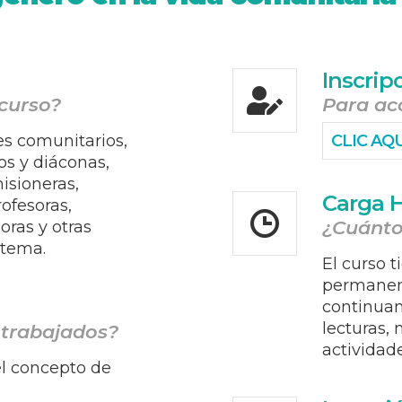
Inscrip
 curso?
Para acc
es comunitarios,
CLIC AQ
os y diáconas,
isioneras,
Carga H
rofesoras,
¿Cuánto
oras y otras
 tema.
El curso t
permanent
continuam
lecturas, 
 trabajados?
actividad
l concepto de