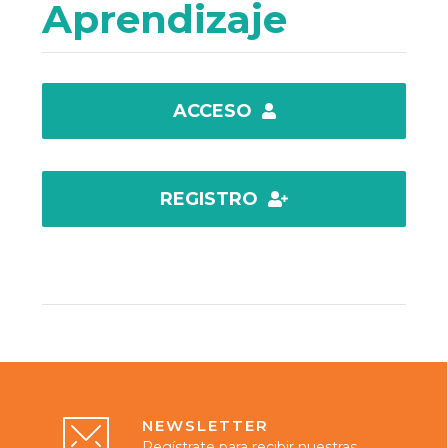
Aprendizaje
ACCESO
REGISTRO
N E W S L E T T E R
Regístrate para recibir nuestras