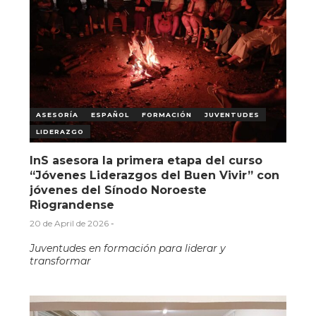
ASESORÍA
ESPAÑOL
FORMACIÓN
JUVENTUDES
LIDERAZGO
InS asesora la primera etapa del curso
“Jóvenes Liderazgos del Buen Vivir” con
jóvenes del Sínodo Noroeste
Riograndense
20 de April de 2026
-
Juventudes en formación para liderar y
transformar