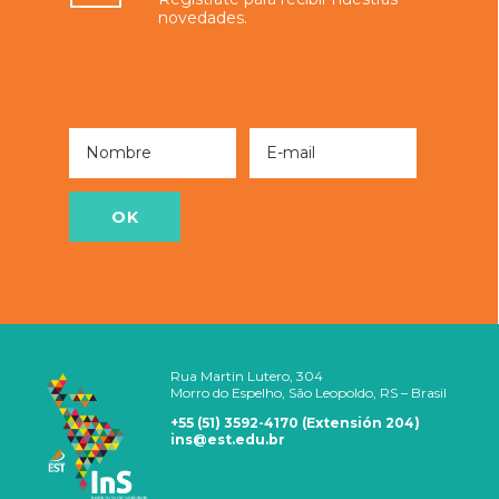
novedades.
Nombre
E-mail
Nombre
E-
mail
OK
Rua Martin Lutero, 304
Morro do Espelho, São Leopoldo, RS – Brasil
+55 (51) 3592-4170 (Extensión 204)
ins@est.edu.br