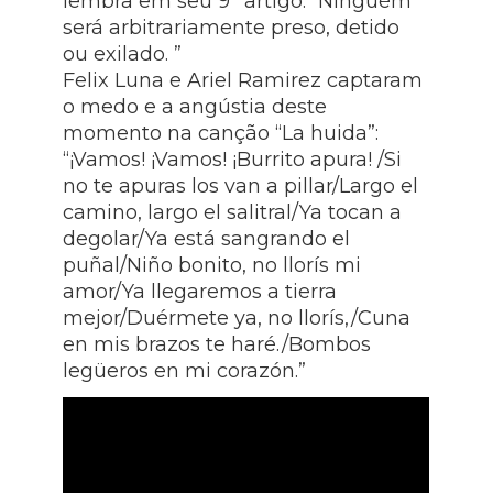
lembra em seu 9º artigo: “Ninguém
será arbitrariamente preso, detido
ou exilado. ”
Felix Luna e Ariel Ramirez captaram
o medo e a angústia deste
momento na canção “La huida”:
“¡Vamos! ¡Vamos! ¡Burrito apura! /Si
no te apuras los van a pillar/Largo el
camino, largo el salitral/Ya tocan a
degolar/Ya está sangrando el
puñal/Niño bonito, no llorís mi
amor/Ya llegaremos a tierra
mejor/Duérmete ya, no llorís,/Cuna
en mis brazos te haré./Bombos
legüeros en mi corazón.”