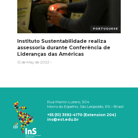
PORTUGUESE
Instituto Sustentabilidade realiza
assessoria durante Conferência de
Lideranças das Américas
12 de May de 2022
-
Rua Martin Lutero, 304
Morro do Espelho, São Leopoldo, RS – Brasil
+55 (51) 3592-4170 (Extension 204)
ins@est.edu.br