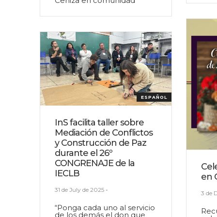
Ceniza en comunidad
ESPAÑOL
InS facilita taller sobre
Mediación de Conflictos
y Construcción de Paz
durante el 26º
CONGRENAJE de la
Cel
IECLB
en 
31 de July de 2025
-
3 de 
“Ponga cada uno al servicio
Recu
de los demás el don que