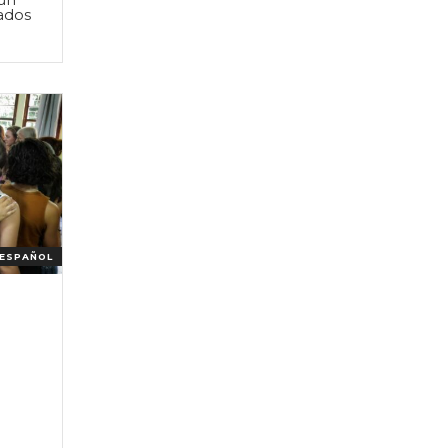
mados
ESPAÑOL