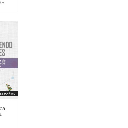
ón
ESPAÑOL
ica
.