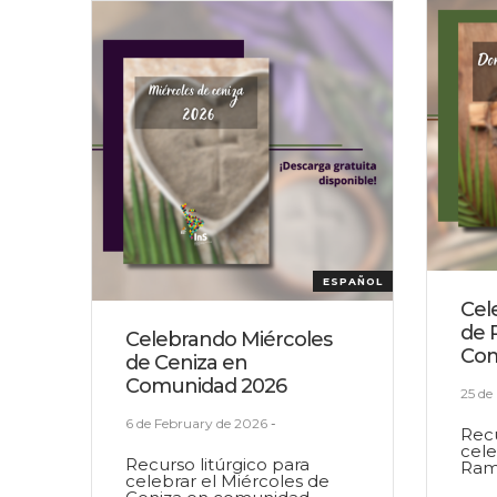
ESPAÑOL
Cel
de 
Celebrando Miércoles
Com
de Ceniza en
Comunidad 2026
25 de
6 de February de 2026
-
Recu
cel
Recurso litúrgico para
Ram
celebrar el Miércoles de