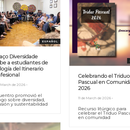
ESPAÑOL
aço Diversidade
ibe a estudiantes de
ogía del Itinerario
fesional
Celebrando el Triduo
Pascual en Comunid
 March de 2026
-
2026
uentro promovió el
11 de March de 2026
-
ogo sobre diversidad,
usión y sustentabilidad
Recurso litúrgico para
celebrar el Triduo Pasc
en comunidad