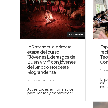
ASESORÍA
InS asesora la primera
Esp
etapa del curso
rec
“Jóvenes Liderazgos del
Teol
Buen Vivir” con jóvenes
Con
del Sínodo Noroeste
24 de
Riograndense
Enc
20 de April de 2026
-
diál
incl
Juventudes en formación
para liderar y transformar