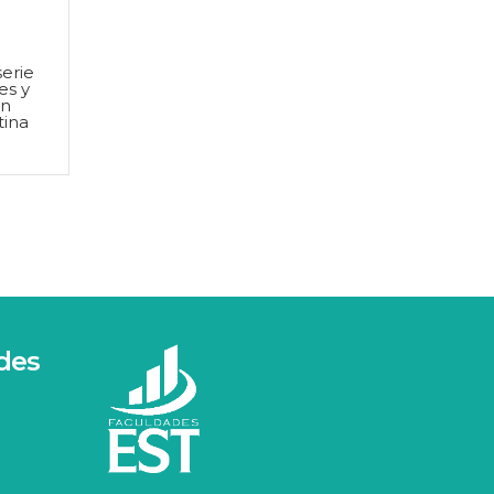
serie
es y
ón
tina
des