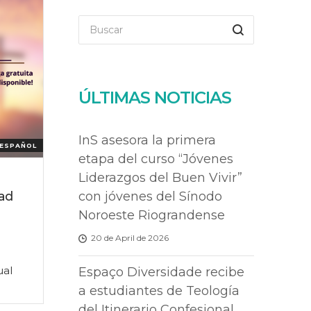
ÚLTIMAS NOTICIAS
InS asesora la primera
ESPAÑOL
etapa del curso “Jóvenes
Liderazgos del Buen Vivir”
con jóvenes del Sínodo
ad
Noroeste Riograndense
20 de April de 2026
ual
Espaço Diversidade recibe
a estudiantes de Teología
del Itinerario Confesional