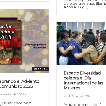
ciclo de tres años (lla
Años A, B y C)
ESPAÑOL
Espacio Diversidad
celebra el Día
ebrando el Adviento
Internacional de las
Comunidad 2025
Mujeres
December de 2025
-
20 de March de 2025
-
rso litúrgico para
“Aquí entre nosotras”: