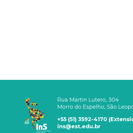
Rua Martin Lutero, 304
Morro do Espelho, São Leopol
+55 (51) 3592-4170 (Extens
ins@est.edu.br