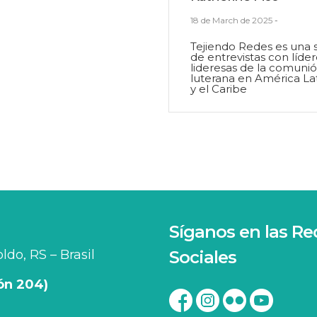
18 de March de 2025
-
Tejiendo Redes es una 
de entrevistas con líder
lideresas de la comuni
luterana en América La
y el Caribe
Síganos en las Re
do, RS – Brasil
Sociales
ión 204)