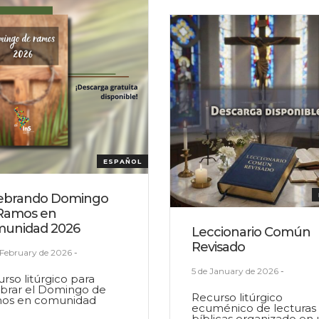
ESPAÑOL
ebrando Domingo
Ramos en
unidad 2026
Leccionario Común
Revisado
 February de 2026
-
5 de January de 2026
-
rso litúrgico para
ebrar el Domingo de
Recurso litúrgico
os en comunidad
ecuménico de lecturas
bíblicas organizado en