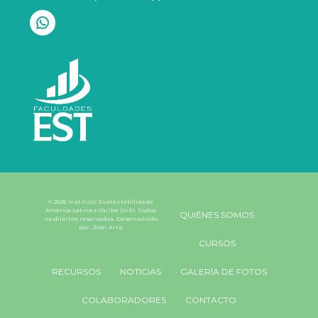
© 2026 Instituto Sustentabilidade
América Latina e Caribe (InS). Todos
QUIÉNES SOMOS
os direitos reservados. Desenvolvido
por:
Zwei Arts
.
CURSOS
RECURSOS
NOTICIAS
GALERÍA DE FOTOS
COLABORADORES
CONTACTO