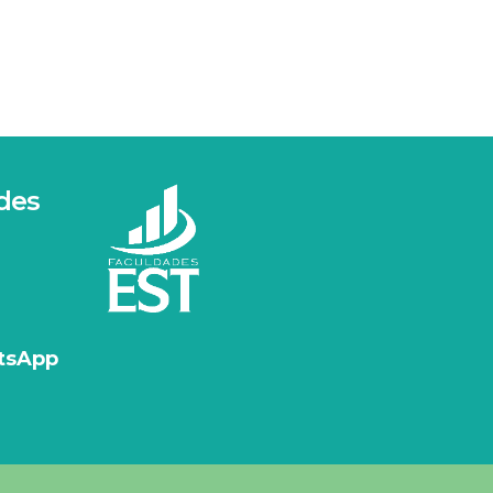
des
tsApp