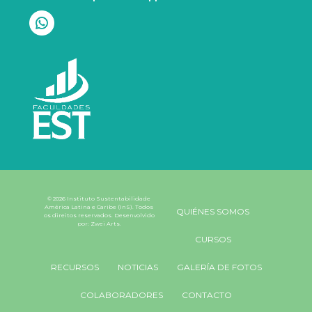
© 2026 Instituto Sustentabilidade
América Latina e Caribe (InS). Todos
QUIÉNES SOMOS
os direitos reservados. Desenvolvido
por:
Zwei Arts
.
CURSOS
RECURSOS
NOTICIAS
GALERÍA DE FOTOS
COLABORADORES
CONTACTO